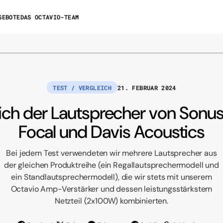
GEBOTE
DAS OCTAVIO-TEAM
TEST / VERGLEICH
21. FEBRUAR 2024
ich der Lautsprecher von Sonus
Focal und Davis Acoustics
Audiophile-Paket
Bei jedem Test verwendeten wir mehrere Lautsprecher aus
Harmonie
r dem Kauf
Audiophile-Paket
Packs Harmony
Fehlerbehebung
der gleichen Produktreihe (ein Regallautsprechermodell und
ein Standlautsprechermodell), die wir stets mit unserem
Octavio Amp-Verstärker und dessen leistungsstärkstem
Netzteil (2x100W) kombinierten.