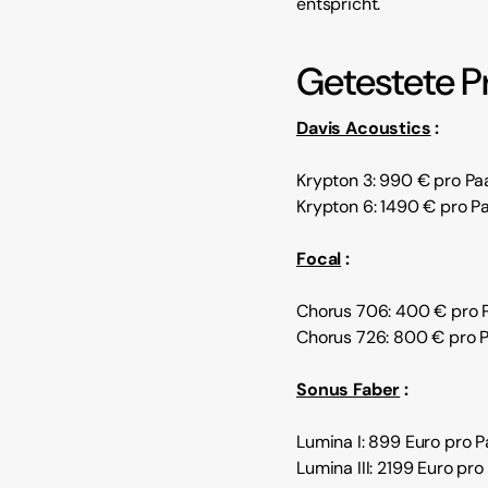
entspricht.
Getestete P
Davis Acoustics
:
Krypton 3: 990 € pro Pa
Krypton 6: 1490 € pro Pa
Focal
:
Chorus 706: 400 € pro 
Chorus 726: 800 € pro P
Sonus Faber
:
Lumina I: 899 Euro pro P
Lumina III: 2199 Euro pro