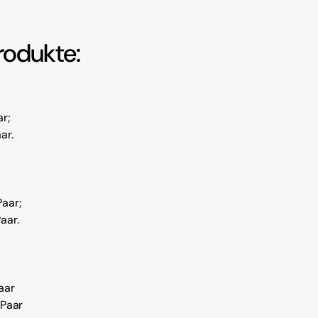
rodukte:
ar;
ar.
Paar;
aar.
aar
 Paar