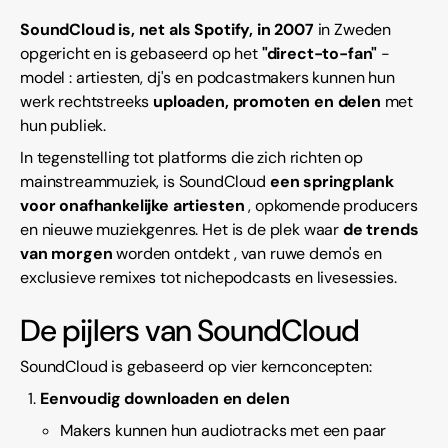
SoundCloud is, net als Spotify, in 2007
in Zweden
opgericht en is gebaseerd op het
"direct-to-fan"
-
model
: artiesten, dj's en podcastmakers kunnen hun
werk rechtstreeks
uploaden, promoten en delen
met
hun publiek.
In tegenstelling tot platforms die zich richten op
mainstreammuziek, is SoundCloud
een
springplank
voor onafhankelijke artiesten
, opkomende producers
en nieuwe muziekgenres. Het is de plek waar
de trends
van morgen
worden ontdekt , van ruwe demo's en
exclusieve remixes tot nichepodcasts en livesessies.
De pijlers van SoundCloud
SoundCloud is gebaseerd op vier kernconcepten:
Eenvoudig downloaden en delen
Makers kunnen hun audiotracks met een paar