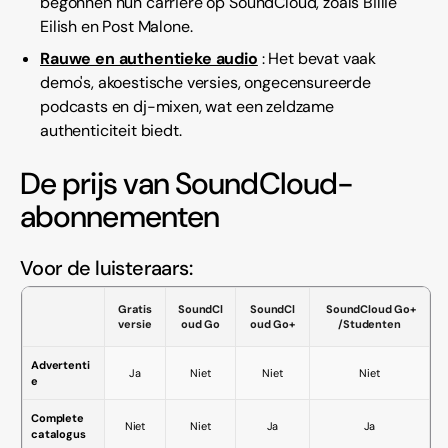
begonnen hun carrière op SoundCloud, zoals Billie
Eilish en Post Malone.
Rauwe en authentieke audio
: Het bevat vaak
demo's, akoestische versies, ongecensureerde
podcasts en dj-mixen, wat een zeldzame
authenticiteit biedt.
De prijs van SoundCloud-
abonnementen
Voor de luisteraars:
Gratis
SoundCl
SoundCl
SoundCloud Go+
versie
oud Go
oud Go+
/Studenten
Advertenti
Ja
Niet
Niet
Niet
e
Complete
Niet
Niet
Ja
Ja
catalogus