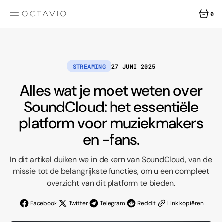
GA
DIRECT
0
NAAR
0
DE
INHOUD
ITEMS
STREAMING
27 JUNI 2025
Alles wat je moet weten over
SoundCloud: het essentiële
platform voor muziekmakers
en -fans.
In dit artikel duiken we in de kern van SoundCloud, van de
missie tot de belangrijkste functies, om u een compleet
overzicht van dit platform te bieden.
Facebook
Twitter
Telegram
Reddit
Link kopiëren