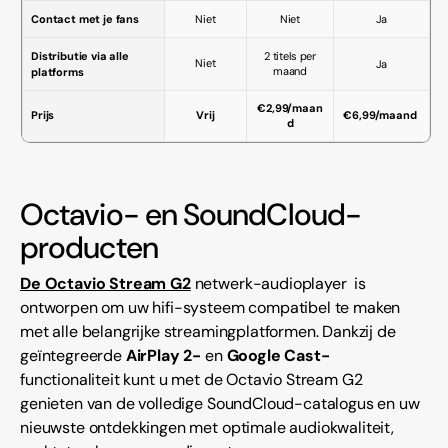
Contact met je fans
Niet
Niet
Ja
Distributie via alle
2 titels per
Niet
Ja
maand
platforms
€2,99/maan
Prijs
Vrij
€6,99/maand
d
Octavio- en SoundCloud-
producten
De Octavio Stream G2
netwerk-audioplayer
is
ontworpen om uw hifi-systeem compatibel te maken
met alle belangrijke streamingplatformen. Dankzij de
geïntegreerde
AirPlay 2-
en
Google Cast-
functionaliteit kunt u met de Octavio Stream G2
genieten van de volledige SoundCloud-catalogus en uw
nieuwste ontdekkingen met optimale audiokwaliteit,