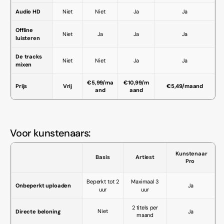
Audio HD
Niet
Niet
Ja
Ja
Offline
Niet
Ja
Ja
Ja
luisteren
De tracks
Niet
Niet
Ja
Ja
mixen
€5,99/ma
€10,99/m
Prijs
Vrij
€5,49/maand
and
aand
Voor kunstenaars:
Kunstenaar
Basis
Artiest
Pro
Beperkt tot 2
Maximaal 3
Onbeperkt uploaden
Ja
uur
uur
2 titels per
Niet
Directe beloning
Ja
maand