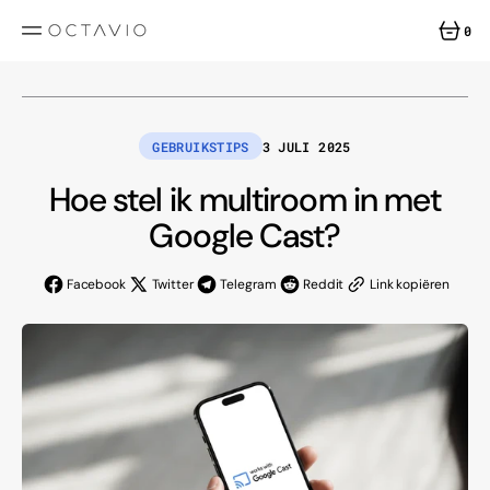
GA
DIRECT
0
NAAR
0
DE
INHOUD
ITEMS
GEBRUIKSTIPS
3 JULI 2025
Hoe stel ik multiroom in met
Google Cast?
Facebook
Twitter
Telegram
Reddit
Link kopiëren