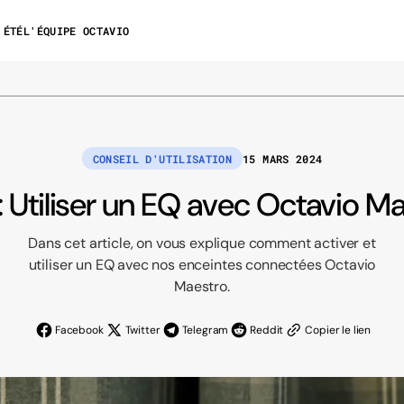
'ÉTÉ
L'ÉQUIPE OCTAVIO
CONSEIL D'UTILISATION
15 MARS 2024
: Utiliser un EQ avec Octavio M
Dans cet article, on vous explique comment activer et
Pack Audiophile
utiliser un EQ avec nos
enceintes connectées Octavio
Maestro
.
 Harmony
Pack audiophile
Packs Harmony
vant achat
Dépannage
Facebook
Twitter
Telegram
Reddit
Copier le lien