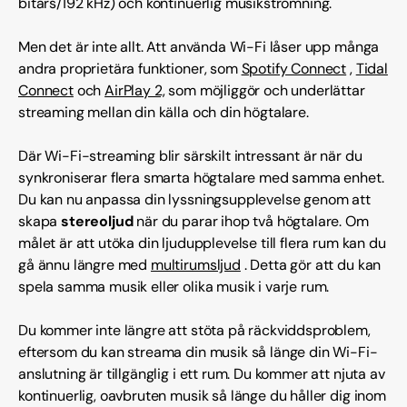
bitars/192 kHz) och kontinuerlig musikströmning.
Men det är inte allt. Att använda Wi-Fi låser upp många
andra proprietära funktioner, som
Spotify Connect
,
Tidal
Connect
och
AirPlay 2,
som möjliggör och underlättar
streaming mellan din källa och din högtalare.
Där Wi-Fi-streaming blir särskilt intressant är när du
synkroniserar flera smarta högtalare med samma enhet.
Du kan nu anpassa din lyssningsupplevelse genom att
skapa
stereoljud
när du parar ihop två högtalare. Om
målet är att utöka din ljudupplevelse till flera rum kan du
gå ännu längre med
multirumsljud
. Detta gör att du kan
spela samma musik eller olika musik i varje rum.
Du kommer inte längre att stöta på räckviddsproblem,
eftersom du kan streama din musik så länge din Wi-Fi-
anslutning är tillgänglig i ett rum. Du kommer att njuta av
kontinuerlig, oavbruten musik så länge du håller dig inom