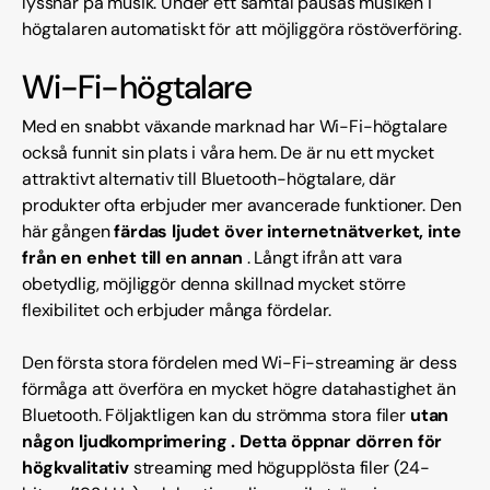
lyssnar på musik. Under ett samtal pausas musiken i
högtalaren automatiskt för att möjliggöra röstöverföring.
Wi-Fi-högtalare
Med en snabbt växande marknad har Wi-Fi-högtalare
också funnit sin plats i våra hem. De är nu ett mycket
attraktivt alternativ till Bluetooth-högtalare, där
produkter ofta erbjuder mer avancerade funktioner. Den
här gången
färdas ljudet över internetnätverket, inte
från en enhet till en annan
. Långt ifrån att vara
obetydlig, möjliggör denna skillnad mycket större
flexibilitet och erbjuder många fördelar.
Den första stora fördelen med Wi-Fi-streaming är dess
förmåga att överföra en mycket högre datahastighet än
Bluetooth. Följaktligen kan du strömma stora filer
utan
någon ljudkomprimering . Detta öppnar dörren för
högkvalitativ
streaming
med högupplösta filer (24-