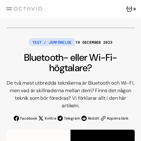
HOPPA
TILL
0
INNEHÅLL
0
ARTIKLA
TEST / JÄMFÖRELSE
19 DECEMBER 2023
Bluetooth- eller Wi-Fi-
högtalare?
De två mest utbredda teknikerna är Bluetooth och Wi-Fi,
men vad är skillnaderna mellan dem? Finns det någon
teknik som bör föredras? Vi förklarar allt i den här
artikeln.
Facebook
Kvittra
Telegram
Reddit
Kopiera länk